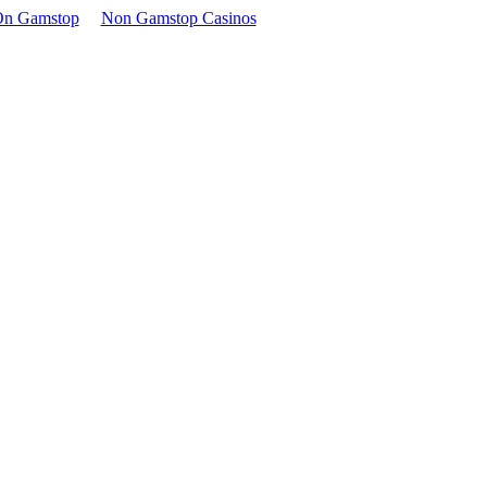
On Gamstop
Non Gamstop Casinos