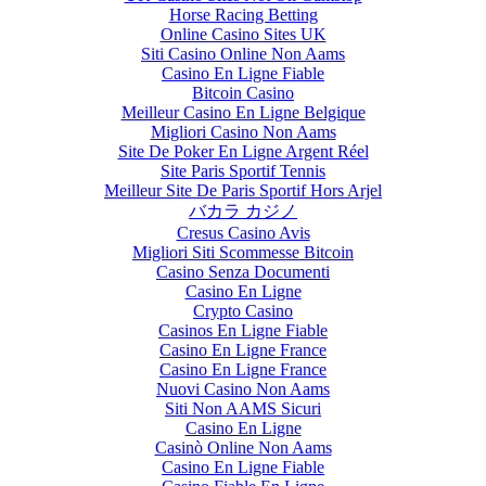
Horse Racing Betting
Online Casino Sites UK
Siti Casino Online Non Aams
Casino En Ligne Fiable
Bitcoin Casino
Meilleur Casino En Ligne Belgique
Migliori Casino Non Aams
Site De Poker En Ligne Argent Réel
Site Paris Sportif Tennis
Meilleur Site De Paris Sportif Hors Arjel
バカラ カジノ
Cresus Casino Avis
Migliori Siti Scommesse Bitcoin
Casino Senza Documenti
Casino En Ligne
Crypto Casino
Casinos En Ligne Fiable
Casino En Ligne France
Casino En Ligne France
Nuovi Casino Non Aams
Siti Non AAMS Sicuri
Casino En Ligne
Casinò Online Non Aams
Casino En Ligne Fiable