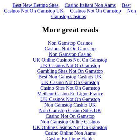
Best New Betting Sites
Casino Italiani Non Aams
Best
Casinos Not On Gamstop UK
Casinos Not On Gamstop
Non
Gamstop Casinos
More great reads
Non Gamstop Casinos
Casinos Not On Gamstop
Non Gamstop Casino
UK Online Casinos Not On Gamstop
UK Casinos Not On Gamstop
Gambling Sites Not On Gamstop
Best Non Gamstop Casinos UK
UK Casino Not On Gamstop
Casino Sites Not On Gamstop
Meilleur Casino En Ligne France
UK Casinos Not On Gamstop
Non Gamstop Casino UK
Non Gamstop Casino Sites UK
Casino Not On Gamstop
Non Gamstop Online Casinos
UK Online Casinos Not On Gamstop
Casino Online Non Aams
Casino En Ligne Fiable