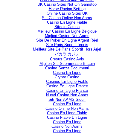
UK Casino Sites Not On Gamstop
Horse Racing Betting
Online Casino Sites UK
Siti Casino Online Non Aams
Casino En Ligne Fiable
Bitcoin Casino
Meilleur Casino En Ligne Belgique
Migliori Casino Non Aams
Site De Poker En Ligne Argent Réel
Site Paris Sportif Tennis
Meilleur Site De Paris Sportif Hors Arjel
バカラ カジノ
Cresus Casino Avis
Migliori Siti Scommesse Bitcoin
Casino Senza Documenti
Casino En Ligne
Crypto Casino
Casinos En Ligne Fiable
Casino En Ligne France
Casino En Ligne France
Nuovi Casino Non Aams
Siti Non AAMS Sicuri
Casino En Ligne
Casinò Online Non Aams
Casino En Ligne Fiable
Casino Fiable En Ligne
Casino En Ligne
Casino Non Aams
Casino En Ligne