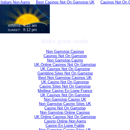
 Italiani Non Aams
Best Casinos Not On Gamstop UK
Casinos Not On 
: 5:22 am
SUNRISE
: 8:12 pm
SUNSET
More great reads
Non Gamstop Casinos
Casinos Not On Gamstop
Non Gamstop Casino
UK Online Casinos Not On Gamstop
UK Casinos Not On Gamstop
Gambling Sites Not On Gamstop
Best Non Gamstop Casinos UK
UK Casino Not On Gamstop
Casino Sites Not On Gamstop
Meilleur Casino En Ligne France
UK Casinos Not On Gamstop
Non Gamstop Casino UK
Non Gamstop Casino Sites UK
Casino Not On Gamstop
Non Gamstop Online Casinos
UK Online Casinos Not On Gamstop
Casino Online Non Aams
Casino En Ligne Fiable
Non Gamstop Casino Sites UK